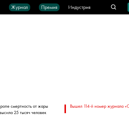
ы
Журнал
Премия
Индустрия
део
Город
IT-продукты
вропе смертность от жары
Вышел 114-й номер журнала «
высила 25 тысяч человек