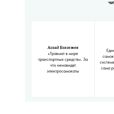
ЧИ
Асхад Бзегежев
Еди
«‎Травмат в мире
самок
транспортных средств». ‎За
системе
что ненавидят
сама р
электросамокаты
доб