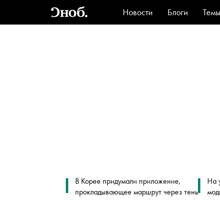
Новости
Блоги
Тем
Стиль
Ви
В Корее придумали приложение,
На 
прокладывающее маршрут через тень
мод