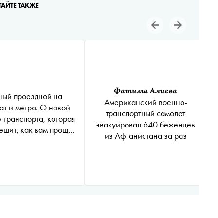
ТАЙТЕ ТАКЖЕ
Фатима Алиева
ный проездной на
Американский военно-
ат и метро. О новой
транспортный самолет
 транспорта, которая
эвакуировал 640 беженцев
ешит, как вам проще
из Афганистана за раз
раться до работы