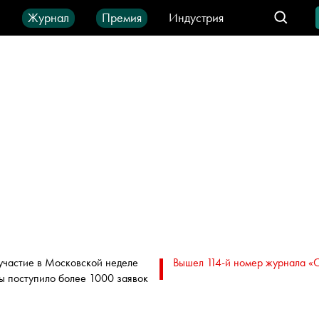
ы
Журнал
Премия
Индустрия
део
Город
IT-продукты
участие в Московской неделе
Вышел 114-й номер журнала «
ы поступило более 1000 заявок