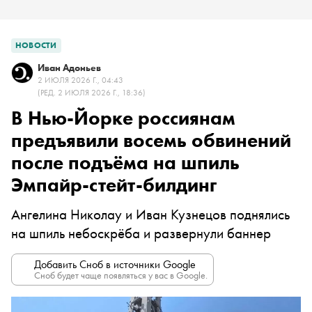
НОВОСТИ
Иван Адоньев
2 ИЮЛЯ 2026 Г., 04:43
(РЕД. 2 ИЮЛЯ 2026 Г., 18:36)
В Нью-Йорке россиянам
предъявили восемь обвинений
после подъёма на шпиль
Эмпайр-стейт-билдинг
Ангелина Николау и Иван Кузнецов поднялись
на шпиль небоскрёба и развернули баннер
Добавить Сноб в источники Google
Сноб будет чаще появляться у вас в Google.