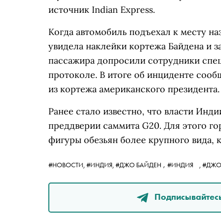
источник Indian Express.
Когда автомобиль подъехал к месту н
увидела наклейки кортежа Байдена и за
пассажира допросили сотрудники спец
протоколе. В итоге об инциденте соо
из кортежа американского президента
Ранее стало известно, что власти Инд
преддверии саммита G20. Для этого г
фигуры обезьян более крупного вида, 
,
#НОВОСТИ,
#ИНДИЯ,
#ДЖО БАЙДЕН
#ИНДИЯ
,
#ДЖО
Подписывайтесь