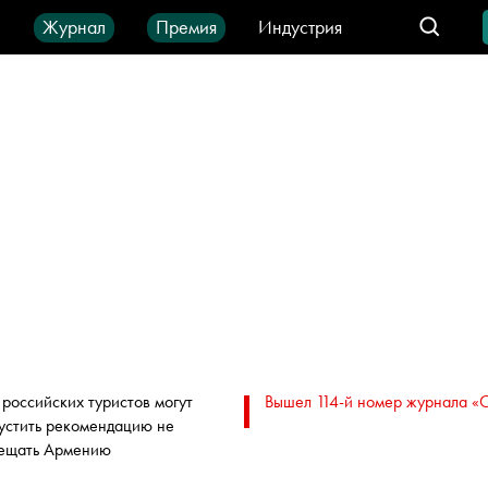
ы
Журнал
Премия
Индустрия
део
Город
IT-продукты
 российских туристов могут
Вышел 114-й номер журнала «
устить рекомендацию не
ещать Армению