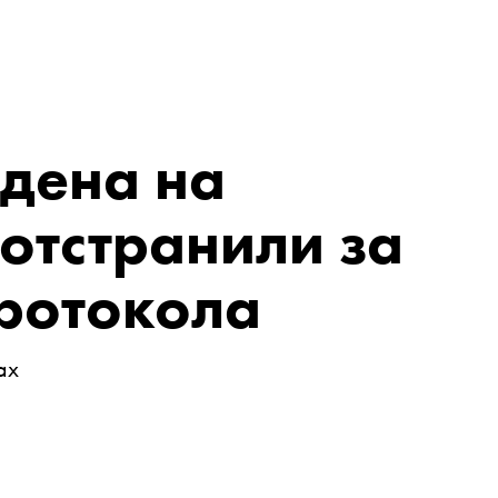
дена на
отстранили за
ротокола
ах