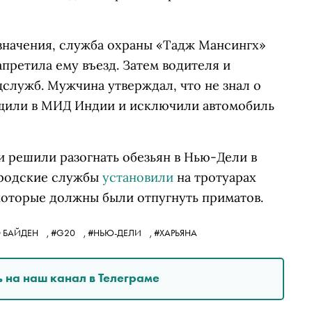
азначения, служба охраны «Тадж Мансингх»
претила ему въезд. Затем водителя и
служб. Мужчина утверждал, что не знал о
бщили в МИД Индии и исключили автомобиль
.
ии решили разогнать обезьян в Нью-Дели в
ородские службы
установили
на тротуарах
которые должны были отпугнуть приматов.
 БАЙДЕН
,
#G20
,
#НЬЮ-ДЕЛИ
,
#ХАРЬЯНА
 на наш канал в Телеграме