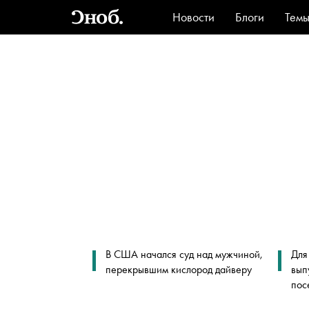
Новости
Блоги
Тем
Стиль
Ви
В США начался суд над мужчиной,
Для
перекрывшим кислород дайверу
вып
пос