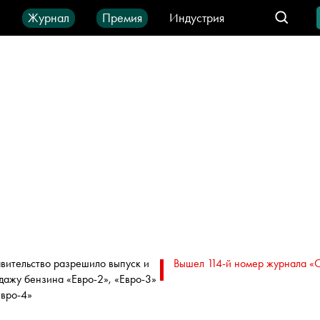
ы
Журнал
Премия
Индустрия
део
Город
IT-продукты
вительство разрешило выпуск и
Вышел 114-й номер журнала «
дажу бензина «Евро-2», «Евро-3»
Евро-4»