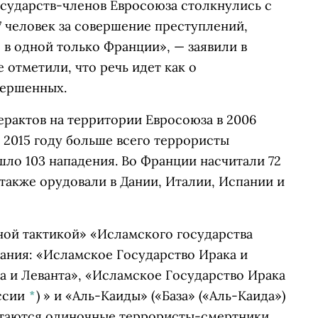
осударств-членов Евросоюза столкнулись с
77 человек за совершение преступлений,
 в одной только Франции», — заявили в
 отметили, что речь идет как о
вершенных.
ерактов на территории Евросоюза в 2006
в 2015 году больше всего террористы
ло 103 нападения. Во Франции насчитали 72
 также орудовали в Дании, Италии, Испании и
ной тактикой» «
Исламского государства
вания: «Исламское Государство Ирака и
а и Леванта», «Исламское Государство Ирака
ссии
*
)
» и
«Аль-Каиды»
(«База» («Аль-Каида»)
таются одиночные террористы-смертники.