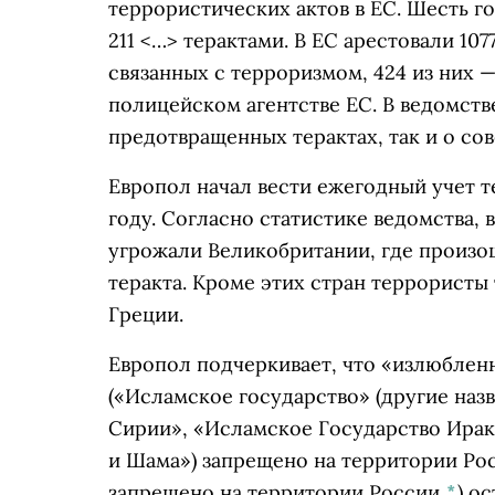
террористических актов в ЕС. Шесть г
211 <…> терактами. В ЕС арестовали 10
связанных с терроризмом, 424 из них —
полицейском агентстве ЕС. В ведомстве
предотвращенных терактах, так и о со
Европол начал вести ежегодный учет т
году. Согласно статистике ведомства, 
угрожали Великобритании, где произош
теракта. Кроме этих стран террористы
Греции.
Европол подчеркивает, что «излюблен
(«Исламское государство» (другие наз
Сирии», «Исламское Государство Ирак
и Шама») запрещено на территории Ро
запрещено на территории России
*
)
ос