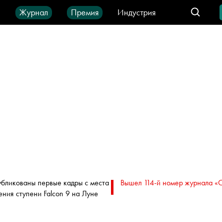
ы
Журнал
Премия
Индустрия
део
Город
IT-продукты
бликованы первые кадры с места
Вышел 114-й номер журнала «
ения ступени Falcon 9 на Луне