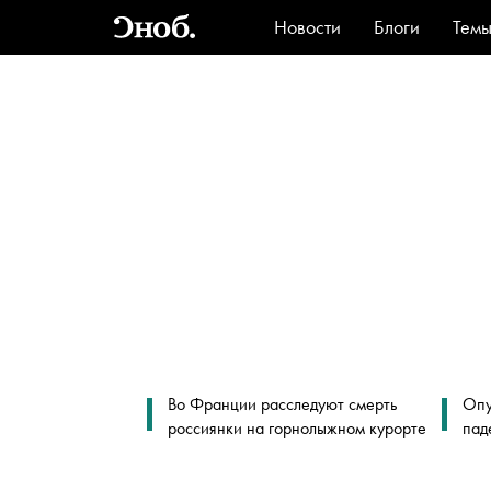
Новости
Блоги
Тем
Стиль
Ви
Во Франции расследуют смерть
Опу
россиянки на горнолыжном курорте
пад