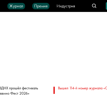
ы
Журнал
Премия
Индустрия
део
Город
IT-продукты
ВДНХ прошёл фестиваль
Вышел 114-й номер журнала «
аввино Фест 2026»