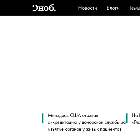
Новости
Блоги
Тем
Стиль
Ви
Минздрав США отозвал
На 
аккредитацию у донорской службы за
«Гл
изъятие органов у живых пациентов