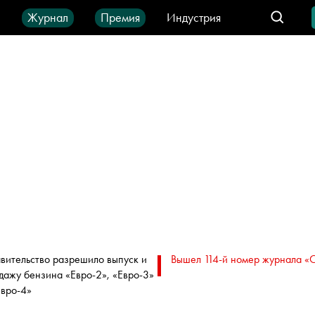
ы
Журнал
Премия
Индустрия
део
Город
IT-продукты
вительство разрешило выпуск и
Вышел 114-й номер журнала «
дажу бензина «Евро-2», «Евро-3»
Евро-4»