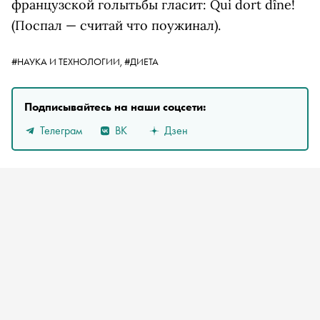
французской голытьбы гласит:
Qui
d
ort
d
îne!
(Поспал — считай что поужинал).
#НАУКА И ТЕХНОЛОГИИ,
#ДИЕТА
Подписывайтесь на наши соцсети:
Телеграм
ВК
Дзен