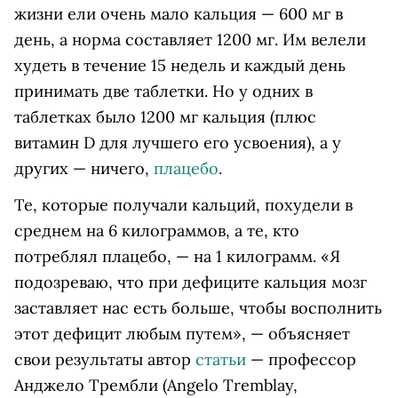
жизни ели очень мало кальция — 600 мг в
день, а норма составляет 1200 мг. Им велели
худеть в течение 15 недель и каждый день
принимать две таблетки. Но у одних в
таблетках было 1200 мг кальция (плюс
витамин D
для лучшего его усвоения), а у
других — ничего,
плацебо
.
Те, которые получали кальций, похудели в
среднем на 6 килограммов, а те, кто
потреблял плацебо, — на 1 килограмм. «Я
подозреваю, что при дефиците кальция мозг
заставляет нас есть больше, чтобы восполнить
этот дефицит любым путем», — объясняет
свои результаты автор
статьи
— профессор
Анджело Трембли (
Angelo Tremblay,