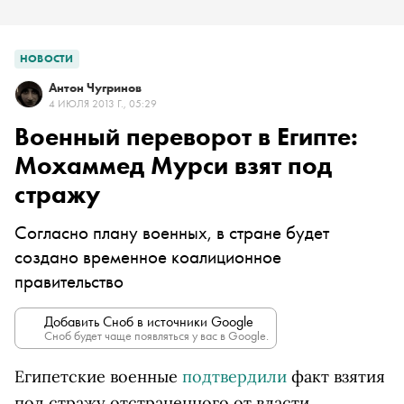
НОВОСТИ
Антон Чугринов
4 ИЮЛЯ 2013 Г., 05:29
Военный переворот в Египте:
Мохаммед Мурси взят под
стражу
Согласно плану военных, в стране будет
создано временное коалиционное
правительство
Добавить Сноб в источники Google
Сноб будет чаще появляться у вас в Google.
Египетские военные
подтвердили
факт взятия
под стражу отстраненного от власти