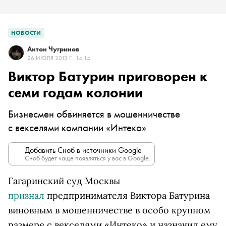
НОВОСТИ
Антон Чугринов
26 ИЮЛЯ 2013 Г., 14:14
Виктор Батурин приговорен к
семи годам колонии
Бизнесмен обвиняется в мошенничестве
с векселями компании «Интеко»
Добавить Сноб в источники Google
Сноб будет чаще появляться у вас в Google.
Гагаринский суд Москвы
признал
предпринимателя Виктора Батурина
виновным в мошенничестве в особо крупном
размере с векселями «Интеко» и назначил ему