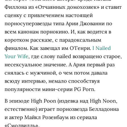
Филлона из «Отчаянных домохозяек» и ставит
сценку с привлечением настоящей
порносуперзвезды типа Арии Джованни по
всем канонам порнокино. И, как водится в
коротком рассказе, с парадоксальным
финалом. Как завещал им О'Генри.
I Nailed
Your Wi
fe
, где слову nailed возвращено старое,
несексуальное значение. А Ария первый раз
снялась с мужчиной, о чем потом давала
всюду интервью, немало способствуя
популярности мини-серии PG Porn.
В эпизоде High Poon (издевка над High Noon,
естественно) играет порнозвезда Белладонна
и актер Майкл Розенбаум из сериала
«Смолвилль».