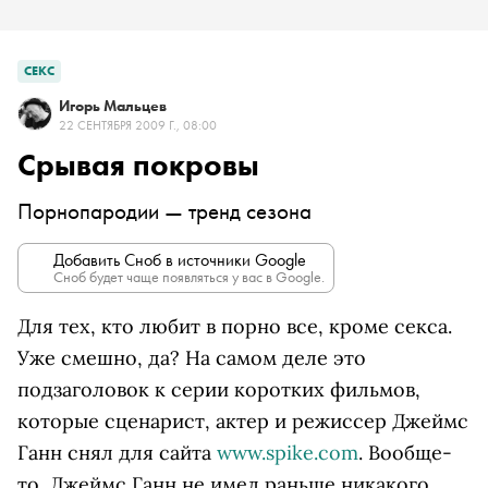
СЕКС
Игорь Мальцев
22 СЕНТЯБРЯ 2009 Г., 08:00
Срывая покровы
Порнопародии — тренд сезона
Добавить Сноб в источники Google
Сноб будет чаще появляться у вас в Google.
Для тех, кто любит в порно все, кроме секса.
Уже смешно, да? На самом деле это
подзаголовок к серии коротких фильмов,
которые сценарист, актер и режиссер Джеймс
Ганн снял для сайта
www.spike.com
. Вообще-
то, Джеймс Ганн не имел раньше никакого