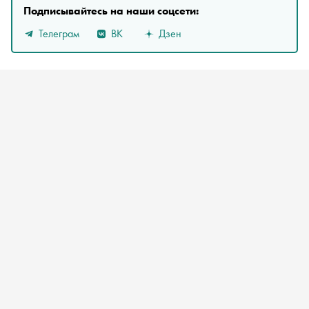
Подписывайтесь на наши соцсети:
Телеграм
ВК
Дзен