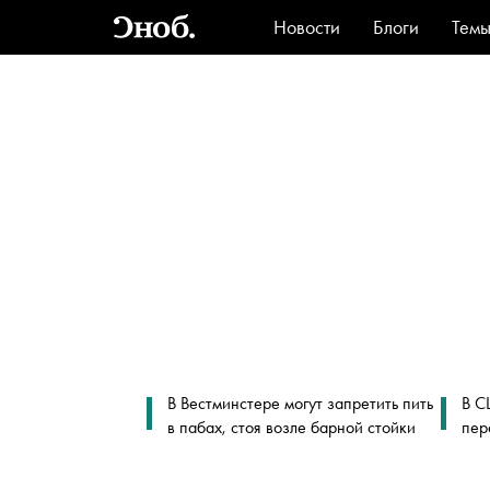
Новости
Блоги
Тем
Стиль
Ви
В Вестминстере могут запретить пить
В С
в пабах, стоя возле барной стойки
пер