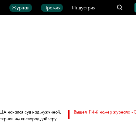
ы
Журнал
Премия
Индустрия
део
Город
IT-продукты
ША начался суд над мужчиной,
Вышел 114-й номер журнала «
екрывшим кислород дайверу