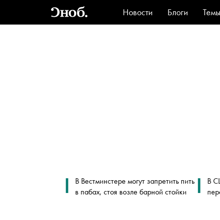
Новости
Блоги
Тем
Стиль
Ви
В Вестминстере могут запретить пить
В С
в пабах, стоя возле барной стойки
пер