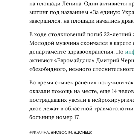
на площади Ленина. Одни активисты п
митинг под названием «За единую Укра
завершился, на площади начались дра
В ходе столкновений погиб 22-летний 
Молодой мужчина скончался в карете
департаменте здравоохранения. По
ин
активист «Евромайдана» Дмитрий Черн
«безобидного, немного стеснительного
Во время стычек ранения получили так
оказали помощь на месте, еще 14 чело
пострадавших увезли в нейрохирургич
двое лежат в областной травматологии
больнице номер 17.
#УКРАИНА,
#НОВОСТИ,
#ДОНЕЦК