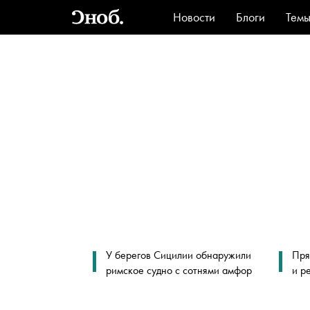
Новости
Блоги
Тем
Стиль
Ви
У берегов Сицилии обнаружили
Пря
римское судно с сотнями амфор
и р