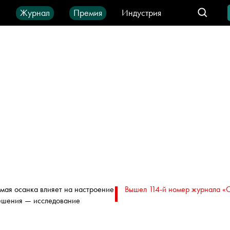
ы
Журнал
Премия
Индустрия
део
Город
IT-продукты
мая осанка влияет на настроение
Вышел 114-й номер журнала «
ешения — исследование