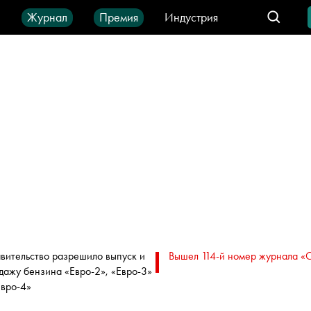
ы
Журнал
Премия
Индустрия
део
Город
IT-продукты
вительство разрешило выпуск и
Вышел 114-й номер журнала «
дажу бензина «Евро-2», «Евро-3»
Евро-4»