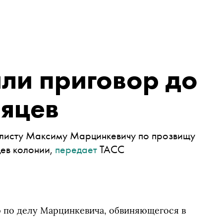
или приговор до
сяцев
алисту Максиму Марцинкевичу по прозвищу
яцев колонии,
передает
ТАСС
ю по делу Марцинкевича, обвиняющегося в