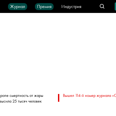
ы
Журнал
Премия
Индустрия
део
Город
IT-продукты
вропе смертность от жары
Вышел 114-й номер журнала «
высила 25 тысяч человек