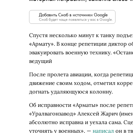
Добавить Сноб в источники Google
Сноб будет чаще появляться у вас в Google.
Спустя несколько минут к танку подъе
«Армату». В конце репетиции диктор об
эвакуировать военную технику. «Остан
ведущий
После пролета авиации, когда репетиц
движение своим ходом, отметил коррес
догнать удаляющуюся колонну.
Об исправности «Арматы» после репет
«Уралвагонзавод» Алексей Жарич (имен
абсолютно исправна и уехала сама. С
уточнять у военных», —
написал
он в т