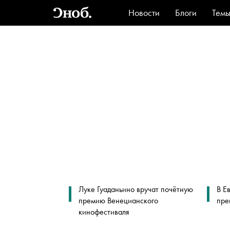
Новости
Блоги
Тем
Стиль
Ви
Луке Гуаданьино вручат почётную
В Е
премию Венецианского
пре
кинофестиваля