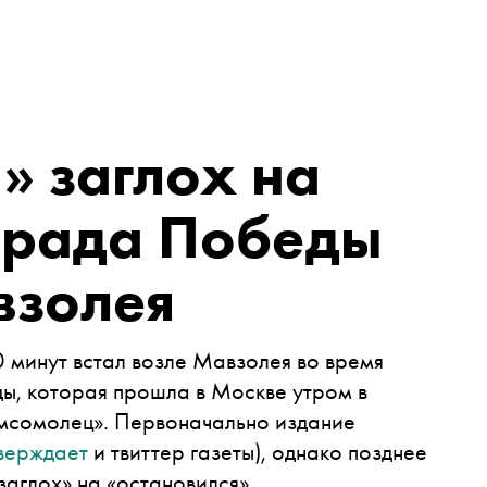
» заглох на
арада Победы
взолея
0 минут встал возле Мавзолея во время
ы, которая прошла в Москве утром в
мсомолец». Первоначально издание
верждает
и твиттер газеты), однако позднее
заглох» на «остановился»