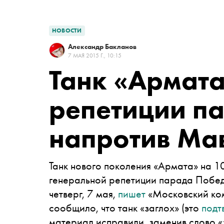
НОВОСТИ
Александр Бакланов
7 МАЯ 2015 Г., 10:15
Танк «Армата
репетиции п
напротив Ма
Танк нового поколения «Армата» на 1
генеральной репетиции парада Побед
четверг, 7 мая,
пишет
«Московский ко
сообщило, что танк «заглох» (это
подт
материал исправили, заменив слово «