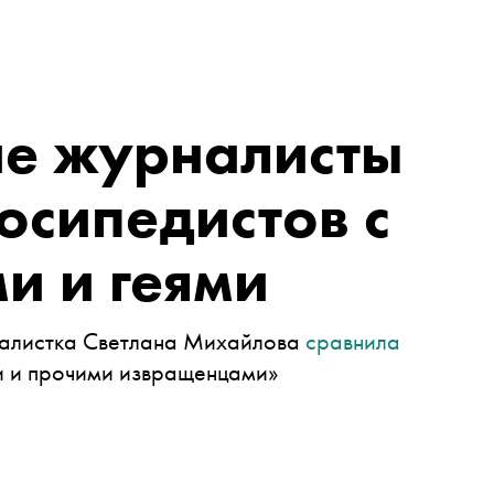
ие журналисты
осипедистов с
и и геями
налистка Светлана Михайлова
сравнила
и и прочими извращенцами»