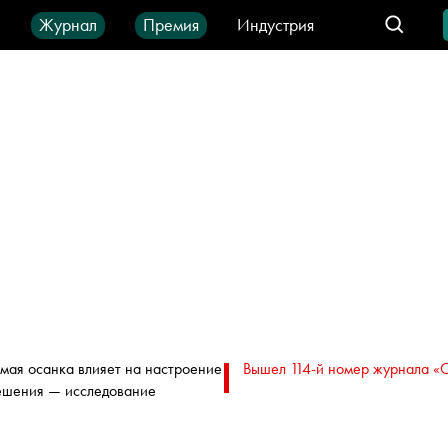
ы
Журнал
Премия
Индустрия
део
Город
IT-продукты
мая осанка влияет на настроение
Вышел 114-й номер журнала «
ешения — исследование