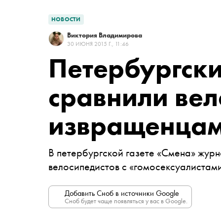
НОВОСТИ
Виктория Владимирова
30 ИЮНЯ 2015 Г., 11:46
Петербургск
сравнили вел
извращенцам
В петербургской газете «Смена» жур
велосипедистов с «гомосексуалистам
Добавить Сноб в источники Google
Сноб будет чаще появляться у вас в Google.