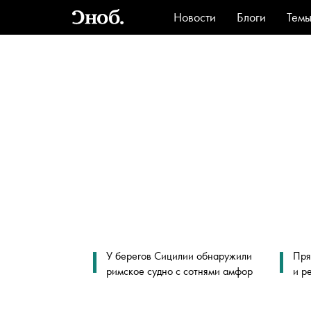
Новости
Блоги
Тем
Стиль
Ви
У берегов Сицилии обнаружили
Пря
римское судно с сотнями амфор
и р