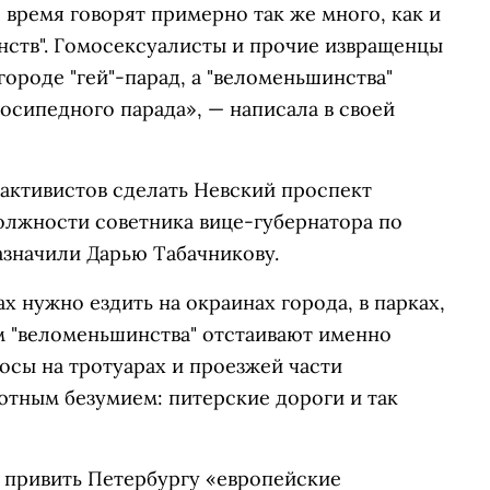
 время говорят примерно так же много, как и
нств". Гомосексуалисты и прочие извращенцы
ороде "гей"-парад, а "веломеньшинства"
сипедного парада», — написала в своей
активистов сделать Невский проспект
олжности советника вице-губернатора по
азначили Дарью Табачникову.
 нужно ездить на окраинах города, в парках,
ем "веломеньшинства" отстаивают именно
осы на тротуарах и проезжей части
ютным безумием: питерские дороги и так
ы привить Петербургу «европейские