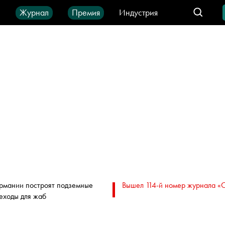
ы
Журнал
Премия
Индустрия
део
Город
IT-продукты
ермании построят подземные
Вышел 114-й номер журнала «
еходы для жаб