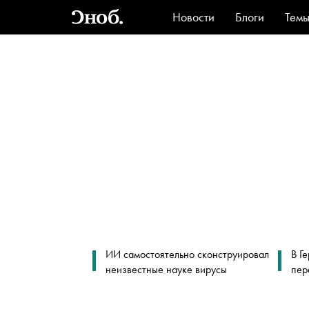
Новости
Блоги
Тем
Стиль
Ви
ИИ самостоятельно сконструировал
В Г
неизвестные науке вирусы
пер