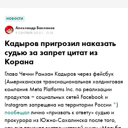
НОВОСТИ
Александр Бакланов
9 СЕНТЯБРЯ 2015 Г., 13:33
Кадыров пригрозил наказать
судью за запрет цитат из
Корана
Глава Чечни Рамзан Кадыров через
фейсбук
(Американская транснациональная холдинговая
компания Meta Platforms Inc. по реализации
продуктов ‒ социальных сетей Facebook и
Instagram запрещена на территории России
*
)
пообещал
лично «призвать к ответу» судью и
прокурора из Южно-Сахалинска после того,
как суд признал экстремистской книгу «Мольба