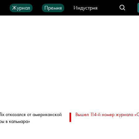
ы
Журнал
Премия
Индустрия
део
Город
IT-продукты
flix отказался от американской
Вышел 114-й номер журнала «
ры в кальмара»