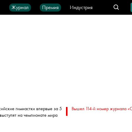
ы
Журнал
Премия
Индустрия
део
Город
IT-продукты
сийские гимнастки впервые за 5
Вышел 114-й номер журнала «
 выступят на чемпионате мира