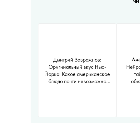
ЧИ
Дмитрий Завражнов:
Ал
Оригинальный вкус Нью-
Нейро
Йорка. Какое американское
та
блюдо почти невозможно
обж
найти в Москве