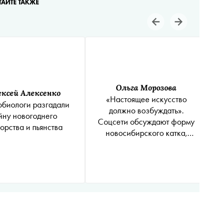
ТАЙТЕ ТАКЖЕ
Ольга Морозова
ексей Алексенко
«Настоящее искусство
биологи разгадали
должно возбуждать».
йну новогоднего
Соцсети обсуждают форму
орства и пьянства
новосибирского катка,
похожего на пенис