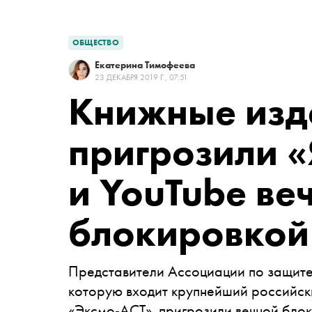
ОБЩЕСТВО
Екатерина Тимофеева
23 ДЕКАБРЯ 2019 Г., 07:51
Книжные изд
пригрозили «
и YouTube ве
блокировкой
Представители Ассоциации по защите 
которую входит крупнейший российск
«Эксмо-АСТ», пригрозили вечной блок