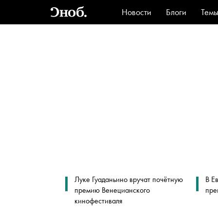
Новости
Блоги
Тем
Стиль
Ви
Луке Гуаданьино вручат почётную
В Е
премию Венецианского
пре
кинофестиваля