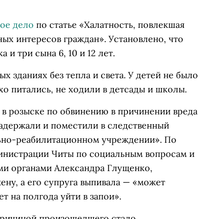
ое дело
по статье «Халатность, повлекшая
ых интересов граждан». Установлено, что
 и три сына 6, 10 и 12 лет.
х зданиях без тепла и света. У детей не было
о питались, не ходили в детсады и школы.
 в розыске по обвинению в причинении вреда
адержали и поместили в следственный
льно-реабилитационном учреждении». По
инистрации Читы по социальным вопросам и
ми органами Александра Глущенко,
ену, а его супруга выпивала — «может
ет на полгода уйти в запои».
 причиной произошедшего стало