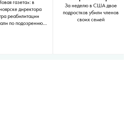
Новая газета»: в
За неделю в США двое
ноярске директора
подростков убили членов
тра реабилитации
своих семей
али по подозрению в
ъемках порно с
подростками