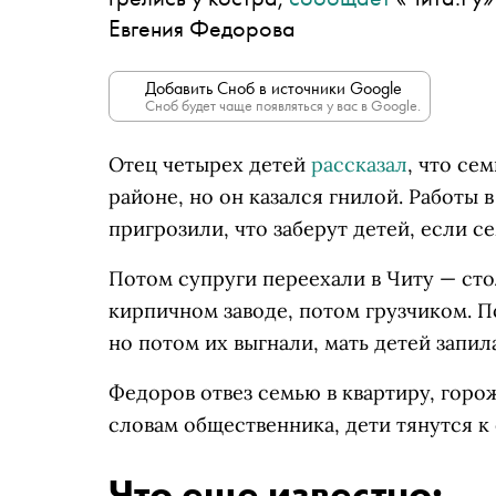
Евгения Федорова
Добавить Сноб в источники Google
Сноб будет чаще появляться у вас в Google.
Отец четырех детей
рассказал
, что се
районе, но он казался гнилой. Работы 
пригрозили, что заберут детей, если с
Потом супруги переехали в Читу — сто
кирпичном заводе, потом грузчиком. П
но потом их выгнали, мать детей запила
Федоров отвез семью в квартиру, горо
словам общественника, дети тянутся к 
Что еще известно: