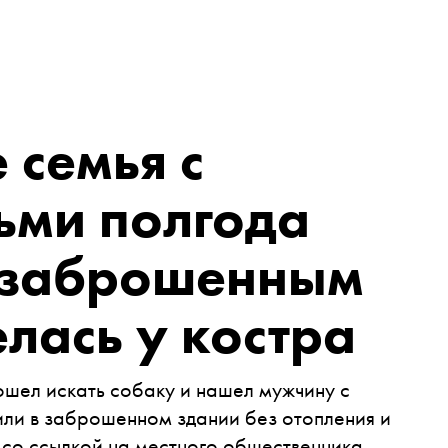
 семья с
ьми полгода
о заброшенным
елась у костра
шел искать собаку и нашел мужчину с
или в заброшенном здании без отопления и
 со ссылкой на местного общественника