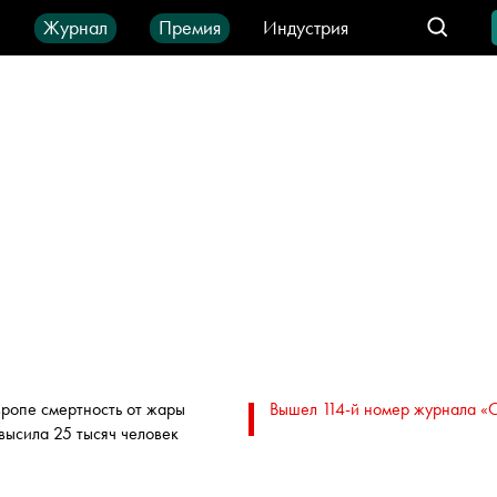
ы
Журнал
Премия
Индустрия
део
Город
IT-продукты
вропе смертность от жары
Вышел 114-й номер журнала «
высила 25 тысяч человек