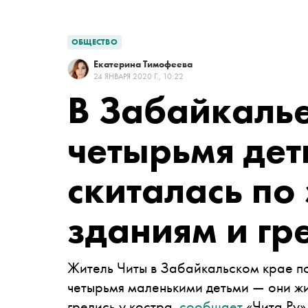
ОБЩЕСТВО
Екатерина Тимофеева
24 ЯНВАРЯ 2020 Г., 10:22
В Забайкалье
четырьмя дет
скиталась п
зданиям и гр
Житель Читы в Забайкальском крае по
четырьмя маленькими детьми — они ж
грелись у костра,
сообщает
«Чита.Ру»