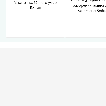
Ульяновых. От чего умер
разорении модног
Ленин
Вячеслава Зайц