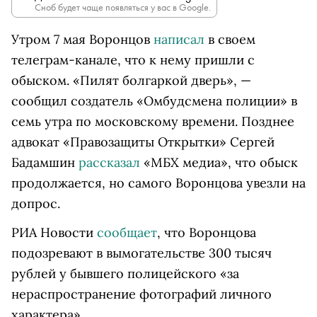
Сноб будет чаще появляться у вас в Google.
Утром 7 мая Воронцов
написал
в своем
телеграм-канале, что к нему пришли с
обыском. «Пилят болгаркой дверь», —
сообщил создатель «Омбудсмена полиции» в
семь утра по московскому времени. Позднее
адвокат «Правозащиты Открытки» Сергей
Бадамшин
рассказал
«МБХ медиа», что обыск
продолжается, но самого Воронцова увезли на
допрос.
РИА Новости
сообщает
, что Воронцова
подозревают в вымогательстве 300 тысяч
рублей у бывшего полицейского «за
нераспространение фотографий личного
характера».