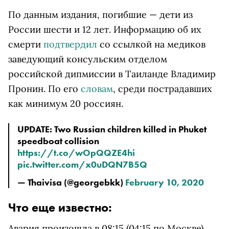
По данным издания, погибшие — дети из
России шести и 12 лет. Информацию об их
смерти
подтвердил
со ссылкой на медиков
заведующий консульским отделом
российской дипмиссии в Таиланде Владимир
Пронин. По его
словам
, среди пострадавших
как минимум 20 россиян.
UPDATE: Two Russian children killed in Phuket
speedboat collision
https://t.co/wOpQQZE4hi
pic.twitter.com/x0uDQN7B5Q
— Thaivisa (@georgebkk)
February 10, 2020
Что еще известно:
Авария произошла в 08:15 (04:15 по Москве)