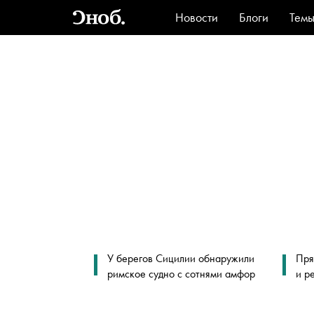
Новости
Блоги
Тем
Стиль
Ви
У берегов Сицилии обнаружили
Пря
римское судно с сотнями амфор
и р