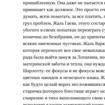
пришибленную. Она даже не пытается к
принимает как должное. Это просто оч
думать, всем помогать, за все платить
груз проблем. Жаль Гаева, этого соста
убогого в своих попытках переиграть с
комичны до безобразия, он до хрипоты 
всяких никчемных пустяках. Жаль Варю
которая переносит все свое невыплакан
рада была выйти замуж за Лопахина, но
материнской заботы и тепла, она нужд
Шарлотту: ее фокусы и не фокусы вовс
цветных накидок и немецкого языка. Ж
как будто целый ворох несложившихся
старичка (которого блестяще играет м
смиренно и тихо выполняющего свою с
исполняет в конце залихватский тане