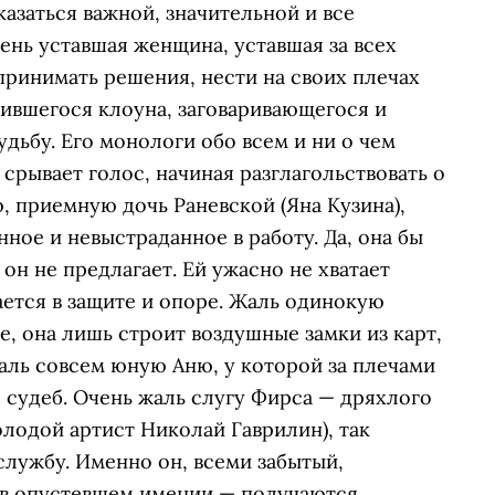
азаться важной, значительной и все
ень уставшая женщина, уставшая за всех
, принимать решения, нести на своих плечах
рившегося клоуна, заговаривающегося и
удьбу. Его монологи обо всем и ни о чем
срывает голос, начиная разглагольствовать о
, приемную дочь Раневской (Яна Кузина),
ное и невыстраданное в работу. Да, она бы
 он не предлагает. Ей ужасно не хватает
ается в защите и опоре. Жаль одинокую
е, она лишь строит воздушные замки из карт,
аль совсем юную Аню, у которой за плечами
 судеб. Очень жаль слугу Фирса — дряхлого
олодой артист Николай Гаврилин), так
лужбу. Именно он, всеми забытый,
ц в опустевшем имении — получаются