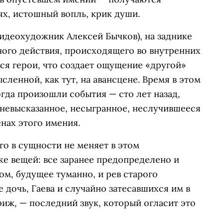
ях, истошный вопль, крик души.
идеохудожник Алексей Бычков), на заднике
ого действия, происходящего во внутренних
тся герои, что создает ощущение «другой»
сленной, как тут, на авансцене. Время в этом
гда произошли события — сто лет назад,
е невысказанное, несыгранное, неслучившееся
енах этого имения.
го в сущности не меняет в этом
ке вещей: все заранее предопределено и
м, будущее туманно, и рев старого
 дочь, Гаева и случайно затесавшихся им в
риж, — последний звук, который огласит это