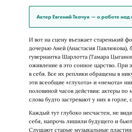
Актер Евгений Ткачук — о работе на
И вот на сцену въезжает старенький фо
дочерью Аней (Анастасия Павлюкова), б
гувернантка Шарлотта (Тамара Цыганов
оживление в это сонное царство. При
в себя. Все их реплики обращены в ник
эти всеобщие «глухота» и «немота» ник
половиной часов действия: актеры по 
слова будто застревают у них в горле,
Каждый тут глубоко несчастен, не вид
себя, напрочь лишили будущего и бьютс
Слушают старые музыкальные пластин