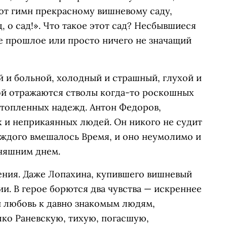
оют гимн прекрасному вишневому саду,
д, о сад!». Что такое этот сад? Несбывшиеся
е прошлое или просто ничего не значащий
 и больной, холодный и страшный, глухой и
рой отражаются стволы когда-то роскошных
утопленных надежд. Антон Федоров,
х и неприкаянных людей. Он никого не судит
каждого вмешалось Время, и оно неумолимо и
дняшним днем.
ения. Даже Лопахина, купившего вишневый
ии. В герое борются два чувства — искреннее
 любовь к давно знакомым людям,
лко Раневскую, тихую, погасшую,