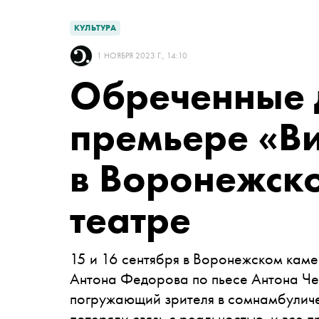
КУЛЬТУРА
1 НОЯБРЯ 2023 Г., 14:10
Обреченные 
премьере «В
в Воронежск
театре
15 и 16 сентября в Воронежском кам
Антона Федорова по пьесе Антона Чех
погружающий зрителя в сомнамбуличе
потеряли связь с реальностью, и все 