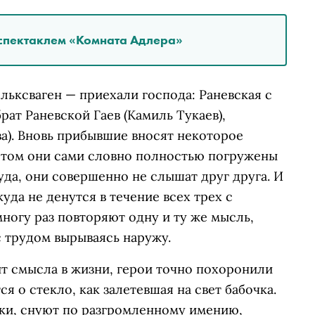
д спектаклем «Комната Адлера»
льксваген — приехали господа: Раневская с
рат Раневской Гаев (Камиль Тукаев),
а). Вновь прибывшие вносят некоторое
 этом они сами словно полностью погружены
уда, они совершенно не слышат друг друга. И
уда не денутся в течение всех трех с
многу раз повторяют одну и ту же мысль,
 с трудом вырываясь наружу.
ит смысла в жизни, герои точно похоронили
я о стекло, как залетевшая на свет бабочка.
ки, снуют по разгромленному имению,