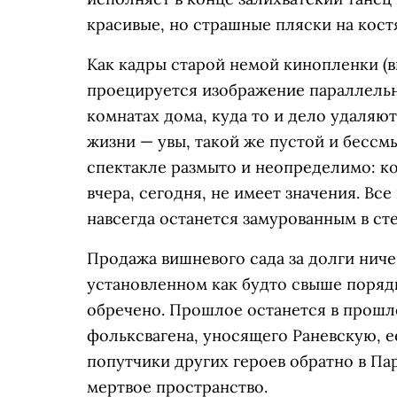
красивые, но страшные пляски на кост
Как кадры старой немой кинопленки (в
проецируется изображение параллельн
комнатах дома, куда то и дело удаляю
жизни — увы, такой же пустой и бессмы
спектакле размыто и неопределимо: ко
вчера, сегодня, не имеет значения. Вс
навсегда останется замурованным в ст
Продажа вишневого сада за долги ниче
установленном как будто свыше поряд
обречено. Прошлое останется в прошло
фольксвагена, уносящего Раневскую, ее
попутчики других героев обратно в Па
мертвое пространство.