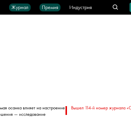
ы
Журнал
Премия
Индустрия
део
Город
IT-продукты
мая осанка влияет на настроение
Вышел 114-й номер журнала «
ешения — исследование