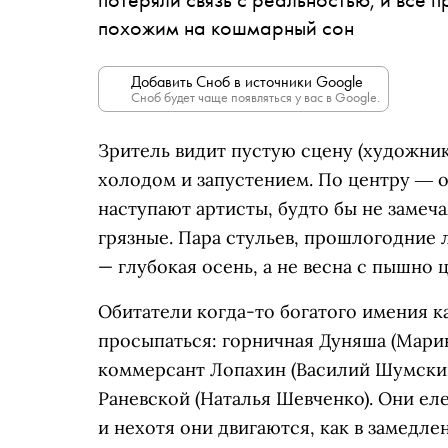
похожим на кошмарный сон
Добавить Сноб в источники Google
Сноб будет чаще появляться у вас в Google.
Зритель видит пустую сцену (художник
холодом и запустением. По центру ― о
наступают артисты, будто бы не замеч
грязные. Пара стульев, прошлогодние л
— глубокая осень, а не весна с пышно
Обитатели когда-то богатого имения к
просыпаться: горничная Дуняша (Мари
коммерсант Лопахин (Василий Шумский
Раневской (Наталья Шевченко). Они еле
и нехотя они двигаются, как в замедл