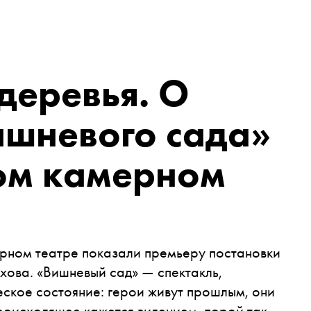
деревья. О
ишневого сада»
ом камерном
ерном театре показали премьеру постановки
ова. «Вишневый сад» — спектакль,
ское состояние: герои живут прошлым, они
происходящее кажется видением, порой так