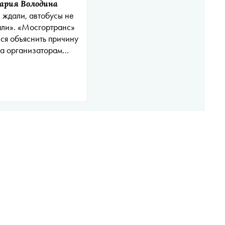
ария Володина
 ждали, автобусы не
ли». «Мосгортранс»
ся объяснить причину
а организаторам
естов в Москве — в
сетях недовольны