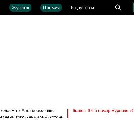
ы
Журнал
Премия
Индустрия
део
Город
IT-продукты
 водоёмы в Англии оказались
Вышел 114-й номер журнала «
рязнены токсичными химикатами