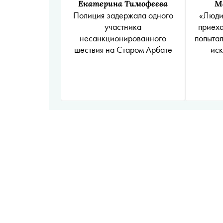
Екатерина Тимофеева
М
Полиция задержала одного
«Люди
участника
приеха
несанкционированного
попытал
шествия на Старом Арбате
иск
прот
соц