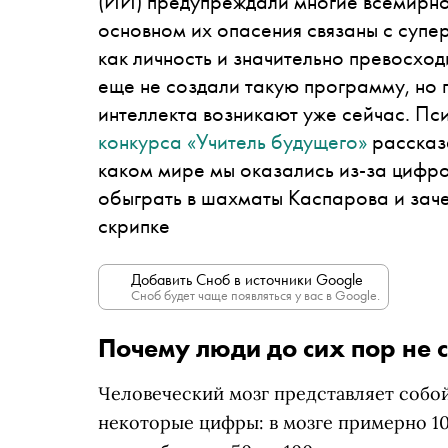
(ИИ) предупреждали многие всемирно 
основном их опасения связаны с суп
как личность и значительно превосхо
еще не создали такую программу, но 
интеллекта возникают уже сейчас. Пс
конкурса «Учитель будущего»
рассказа
каком мире мы оказались из-за цифро
обыграть в шахматы Каспарова и зач
скрипке
Добавить Сноб в источники Google
Сноб будет чаще появляться у вас в Google.
Почему люди до сих пор не 
Человеческий мозг представляет собо
некоторые цифры: в мозге примерно 10