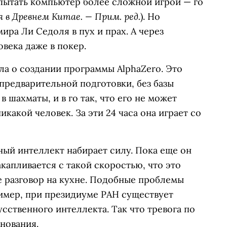
пытать компьютер более сложной игрой — го
 в Древнем Китае. — Прим. ред.
). Но
ира Ли Седоля в пух и прах. А через
века даже в покер.
ла о создании программы AlphaZero. Это
предварительной подготовки, без базы
в шахматы, и в го так, что его не может
икакой человек. За эти 24 часа она играет со
енный интеллект набирает силу. Пока еще он
капливается с такой скоростью, что это
е разговор на кухне. Подобные проблемы
имер, при президиуме РАН существует
сственного интеллекта. Так что тревога по
снования.