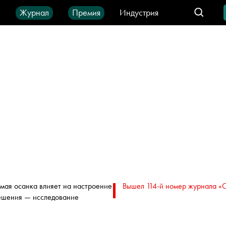
ы
Журнал
Премия
Индустрия
део
Город
IT-продукты
мая осанка влияет на настроение
Вышел 114-й номер журнала «
ешения — исследование