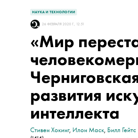
НАУКА И ТЕХНОЛОГИИ
26 ФЕВРАЛЯ 2020 Г., 12:51
«‎Мир перест
человекомерн
Черниговска
развития иск
интеллекта
Стивен Хокинг
,
Илон Маск
,
Билл Гейтс