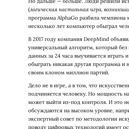
Но дальше — больше. Люди решили ис
логическая настольная игра, возникшая
(
программа AlphaGo разбила чемпиона м
несколько лет компьютер обыграл чело
В 2017 году компания DeepMind объяви
универсальный алгоритм, который без 
данных за 24 часа выучивается играть и 
обыграть никакая другая программа и н
своим клоном миллион партий.
Дело не в игре, а в том, что искусств
подчиняется человеку. Но мощность на
может выйти из-под контроля. И это н
обсуждаются на высоком уровне, напр
экспертный совет по методологии иску
поводу цифровых технологий имеет о