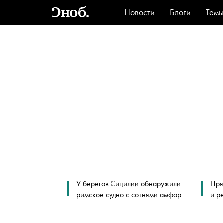
Новости
Блоги
Тем
Стиль
Ви
У берегов Сицилии обнаружили
Пря
римское судно с сотнями амфор
и р