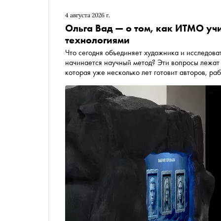
4 августа 2026 г.
Ольга Вад — о том, как ИТМО уч
технологиями
Что сегодня объединяет художника и исследова
начинается научный метод? Эти вопросы лежат
которая уже несколько лет готовит авторов, ра
исследований. Итогом двухлетней программы ст
этом году разместилась в петербургском Центр
«Корпорация счастья» и объединяет проекты 2
устройстве самой магистратуры, работе с молод
образование на стыке искусства, науки и техно