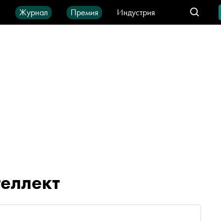
ы
Журнал
Премия
Индустрия
део
Город
IT-продукты
теллект