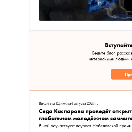
Вступайте
Ведите блог, расска
интересными людьми н
При
Виолетта Ефимова
4 августа 2026 г.
Седа Каспарова проведёт откры
глобальном молодёжном саммит
В ней поучаствуют лауреат Нобелевской прем