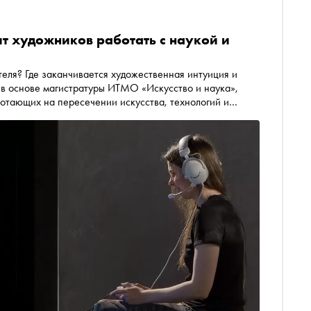
ит художников работать с наукой и
теля? Где заканчивается художественная интуиция и
 в основе магистратуры ИТМО «Искусство и наука»,
ботающих на пересечении искусства, технологий и
ановится ежегодная выставка выпускников, которая в
е имени Сергея Курёхина. В этом году она называется
4 молодых художников. О концепции выставки,
ыми авторами и о том, как сегодня выстраивается
логий, «Сноб» поговорил с куратором Ольгой Вад