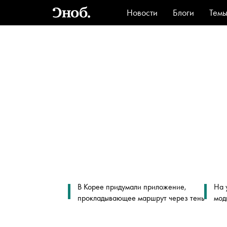
Новости
Блоги
Тем
Стиль
Ви
В Корее придумали приложение,
На 
прокладывающее маршрут через тень
мод