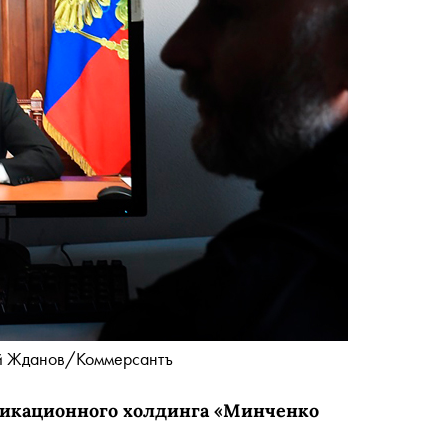
й Жданов/Коммерсантъ
икационного холдинга «‎Минченко