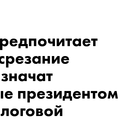
предпочитает
срезание
 значат
е президентом
алоговой