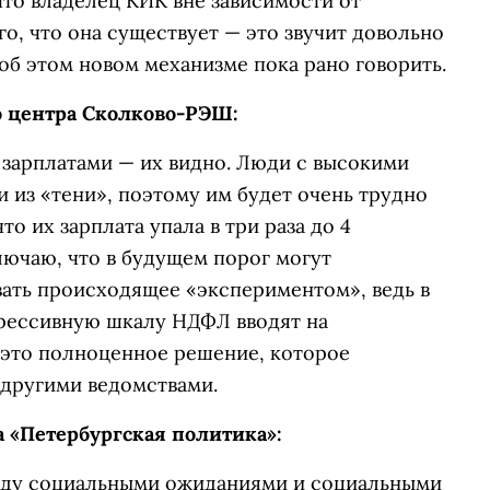
что владелец КИК вне зависимости от
о, что она существует — это звучит довольно
об этом новом механизме пока рано говорить.
о центра Сколково-РЭШ:
зарплатами — их видно. Люди с высокими
и из «тени», поэтому им будет очень трудно
то их зарплата упала в три раза до 4
лючаю, что в будущем порог могут
звать происходящее «экспериментом», ведь в
грессивную шкалу НДФЛ вводят на
ь это полноценное решение, которое
другими ведомствами.
 «Петербургская политика»:
жду социальными ожиданиями и социальными