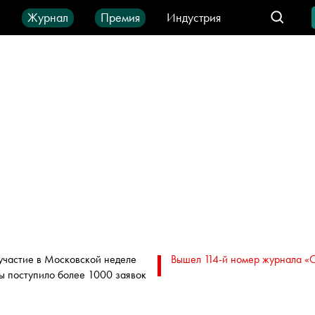
ы
Журнал
Премия
Индустрия
део
Город
IT-продукты
участие в Московской неделе
Вышел 114-й номер журнала «
ы поступило более 1000 заявок