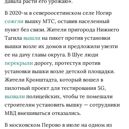
давала расти его урожаю».
В 2020-м в североосетинском селе Ногир
сожгли
вышку МТС, оставив населенный
пункт без связи. Жители пригорода Нижнего
Тагила
вышли
на пикет против установки
вышки возле их домов и предложили увезти
ее на дачу главы округа. В Шуе люди
перекрыли
дорогу, протестуя против
установки вышки возле детской площадки.
Жители Кронштадта, который вошел в
пилотный проект для тестирования 5G,
вызвали
полицейских, чтобы те помешали
строителям установить вышку — сотрудники
МВД вмешиваться отказались.
В московском Перово в июле на одном из