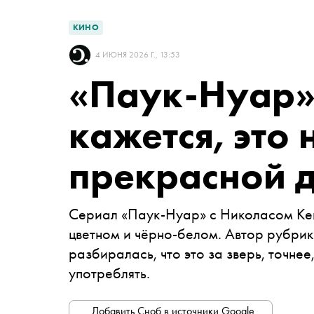
КИНО
4 ИЮНЯ 2026 Г., 13:53
«Паук-Нуар»
кажется, это
прекрасной 
Сериал «Паук-Нуар» с Николасом Кей
цветном и чёрно-белом. Автор рубри
разбиралась, что это за зверь, точнее
употреблять.
Добавить Сноб в источники Google