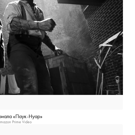
ериала «Паук-Нуар»
mazon Prime Video