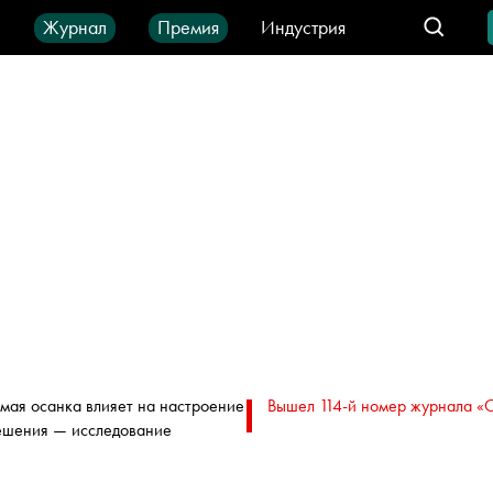
ы
Журнал
Премия
Индустрия
део
Город
IT-продукты
мая осанка влияет на настроение
Вышел 114-й номер журнала «
ешения — исследование