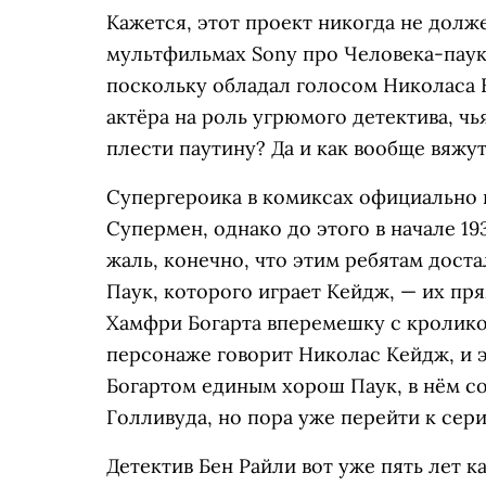
Кажется, этот проект никогда не долж
мультфильмах Sony про Человека-паук
поскольку обладал голосом Николаса К
актёра на роль угрюмого детектива, чь
плести паутину? Да и как вообще вяжу
Супергероика в комиксах официально п
Супермен, однако до этого в начале 1
жаль, конечно, что этим ребятам дост
Паук, которого играет Кейдж, — их пря
Хамфри Богарта вперемешку с кролико
персонаже говорит Николас Кейдж, и э
Богартом единым хорош Паук, в нём с
Голливуда, но пора уже перейти к сери
Детектив Бен Райли вот уже пять лет к