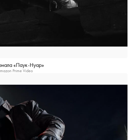
ериала «Паук-Нуар»
mazon Prime Video