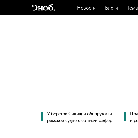
Новости
Блоги
Тем
Стиль
Ви
У берегов Сицилии обнаружили
Пря
римское судно с сотнями амфор
и р