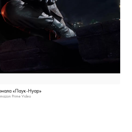
ериала «Паук-Нуар»
mazon Prime Video