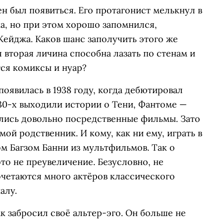
ен был появиться. Его протагонист мелькнул в
а, но при этом хорошо запомнился,
ейджа. Каков шанс заполучить этого же
я вторая личина способна лазать по стенам и
тся комиксы и нуар?
оявилась в 1938 году, когда дебютировал
930-х выходили истории о Тени, Фантоме —
ались довольно посредственные фильмы. Зато
мой родственник. И кому, как ни ему, играть в
м Багзом Банни из мультфильмов. Так о
то не преувеличение. Безусловно, не
очетаются много актёров классического
алу.
ак забросил своё альтер-эго. Он больше не