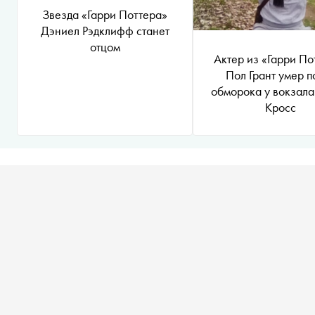
Звезда «Гарри Поттера»
Дэниел Рэдклифф станет
отцом
Актер из «Гарри По
Пол Грант умер п
обморока у вокзала
Кросс