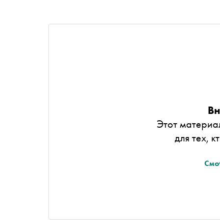
Вн
Этот материа
для тех, к
Смо