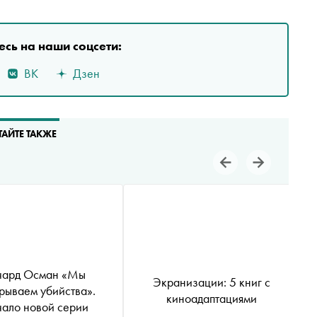
сь на наши соцсети:
ВК
Дзен
ТАЙТЕ ТАКЖЕ
чард Осман «Мы
Экранизации: 5 книг с
рываем убийства».
киноадаптациями
ало новой серии