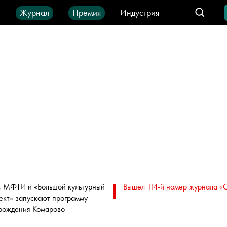
ы
Журнал
Премия
Индустрия
део
Город
IT-продукты
, МФТИ и «Большой культурный
Вышел 114-й номер журнала «
ект» запускают программу
рождения Комарово