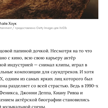
айя Хоук
rtainment / предоставлено Getty Images для IMDb
цовой папиной дочкой. Несмотря на то что
ано с кино, всю свою карьеру актёр
ной индустрией — снимал клипы, играл в
альные композиции для саундтреков. И хотя
X, одним из самых ярких лиц которого был
она разделяет со всей страстью. Ведь в 1990-х
Феникса, Джонни Деппа, Киану Ривза и
жением актёрской биографии становились
 музыкальной сцены.