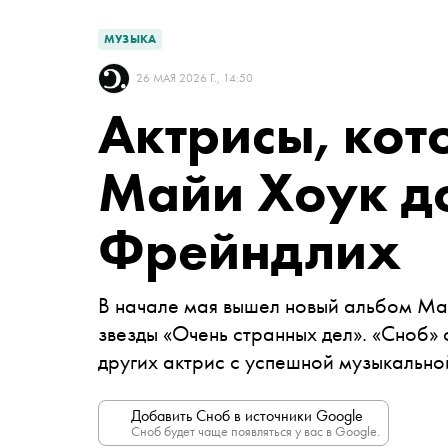
МУЗЫКА
26 МАЯ 2026 Г., 14:50
Актрисы, кот
Майи Хоук д
Фрейндлих
В начале мая вышел новый альбом Май
звезды «Очень странных дел». «Сноб» 
других актрис с успешной музыкальн
Добавить Сноб в источники Google
Сноб будет чаще появляться у вас в Google.