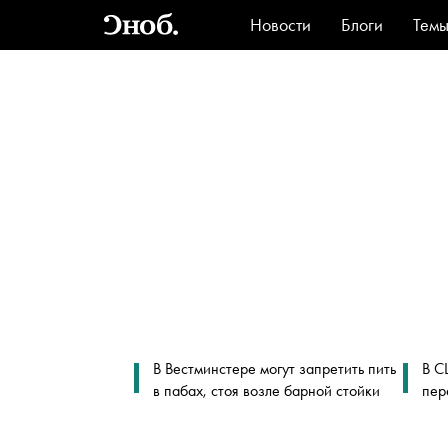
Новости
Блоги
Тем
Стиль
Ви
В Вестминстере могут запретить пить
В С
в пабах, стоя возле барной стойки
пер