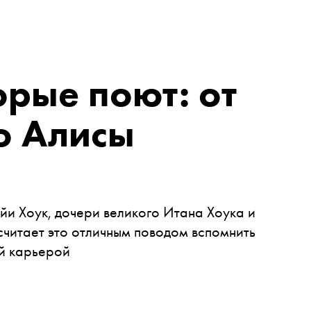
орые поют: от
о Алисы
и Хоук, дочери великого Итана Хоука и
считает это отличным поводом вспомнить
ой карьерой