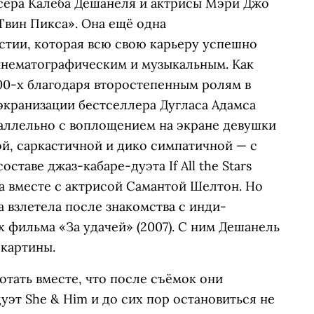
сёра Калеба Дешанеля и актрисы Мэри Джо
Твин Пикса». Она ещё одна
стии, которая всю свою карьеру успешно
инематографическим и музыкальным. Как
000-х благодаря второстепенным ролям в
экранизации бестселлера Дугласа Адамса
раллельно с воплощением на экране девушки
й, саркастичной и дико симпатичной — с
ставе джаз-кабаре-дуэта If All the Stars
ла вместе с актрисой Самантой Шелтон. Но
 взлетела после знакомства с инди-
 фильма «За удачей» (2007). С ним Дешанель
 картины.
отать вместе, что после съёмок они
эт She & Him и до сих пор остановиться не