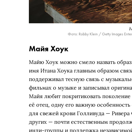
М
Фото: Robby Klein / Getty Images Ente
Майя Хоук
Майю Хоук можно смело назвать образ
имя Итана Хоука главным образом связ
поддерживал тесную связь с музыкаль
фильмах о музыке и записывал оригин
Майя любит покритиковать поколение 
её отец, одну его важную особенность 
для свежей крови Голливуда — Ривера 
других — почти естественным продол
инди-группы и поддержка независимой