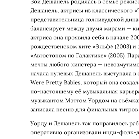
Зои Дешанель родилась в семье режис
Дешанель, актрисы из классического «
представительница голливудской дина
балансирует между двумя мирами — к
актриса она проявила себя в начале 2
рождественском хите «Эльф» (2003) и 
«Автостопом по Галактике» (2005). Па
мечты любого хипстера — невозмутимо
начала нулевых Дешанель выступала в со
Were Pretty Babies, который она созда
по-настоящему её музыкальная карьера
музыкантом Мэттом Уордом на съёмках
записала песню для финальных титров
Уорду и Дешанель так понравилось раб
оперативно организовали инди-фолк-ду