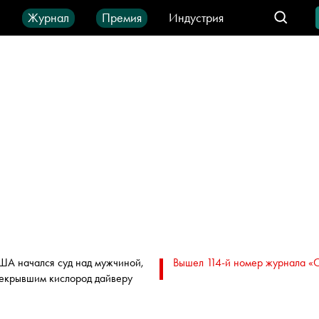
ы
Журнал
Премия
Индустрия
део
Город
IT-продукты
ША начался суд над мужчиной,
Вышел 114-й номер журнала «
екрывшим кислород дайверу