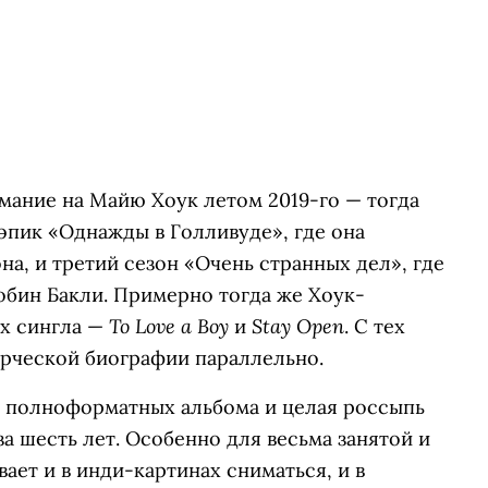
мание на Майю Хоук летом 2019-го — тогда
эпик «Однажды в Голливуде», где она
на, и третий сезон «Очень странных дел», где
обин Бакли. Примерно тогда же Хоук-
To Love a Boy
Stay Open
х сингла —
и
. С тех
орческой биографии параллельно.
 полноформатных альбома и целая россыпь
а шесть лет. Особенно для весьма занятой и
ает и в инди-картинах сниматься, и в