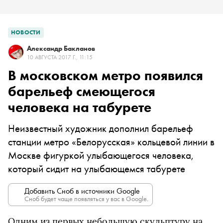
НОВОСТИ
Александр Бакланов
10 АВГУСТА 2017 Г., 11:15
В московском метро появился
барельеф смеющегося
человека на табурете
Неизвестный художник дополнил барельеф
станции метро «Белорусская» кольцевой линии в
Москве фигуркой улыбающегося человека,
который
сид
ит
на
улыбающемся
табурете
Добавить Сноб в источники Google
Сноб будет чаще появляться у вас в Google.
Одним из первых небольшую скульптуру на