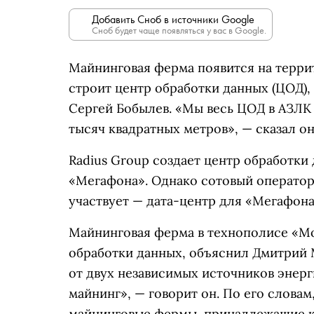
Добавить Сноб в источники Google
Сноб будет чаще появляться у вас в Google.
Майнинговая ферма появится на террито
строит центр обработки данных (ЦОД),
Сергей Бобылев. «Мы весь ЦОД в АЗЛК
тысяч квадратных метров», — сказал он
Radius Group создает центр обработки
«Мегафона». Однако сотовый оператор
участвует — дата-центр для «Мегафона
Майнинговая ферма в технополисе «Мо
обработки данных, объяснил Дмитрий 
от двух независимых источников энерг
майнинг», — говорит он. По его словам
майнинговые фермы, принадлежащие кл