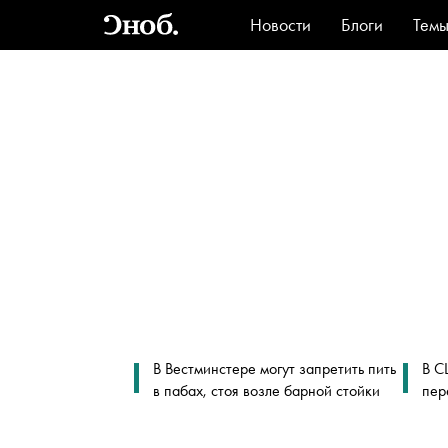
Новости
Блоги
Тем
Стиль
Ви
В Вестминстере могут запретить пить
В С
в пабах, стоя возле барной стойки
пер