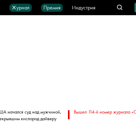
ы
Журнал
Премия
Индустрия
део
Город
IT-продукты
ША начался суд над мужчиной,
Вышел 114-й номер журнала «
екрывшим кислород дайверу