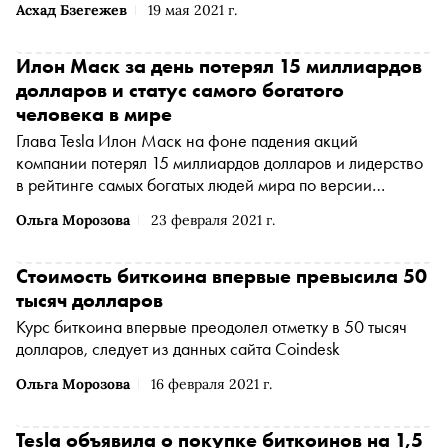
Асхад Бзегежев
19 мая 2021 г.
криптобиржи Coinbase временно отключился на фоне
массовой распродажи криптовалют. Представитель
криптобиржи Binance в России Глеб Костарев рассказал
Илон Маск за день потерял 15 миллиардов
«Снобу», почему произошел обвал на крипторынке и
долларов и статус самого богатого
стоит ли об этом беспокоиться
человека в мире
Глава Tesla Илон Маск на фоне падения акций
компании потерял 15 миллиардов долларов и лидерство
в рейтинге самых богатых людей мира по версии
Bloomberg, сообщает издание
Ольга Морозова
23 февраля 2021 г.
Стоимость биткоина впервые превысила 50
тысяч долларов
Курс биткоина впервые преодолел отметку в 50 тысяч
долларов, следует из данных сайта Coindesk
Ольга Морозова
16 февраля 2021 г.
Tesla объявила о покупке биткоинов на 1,5