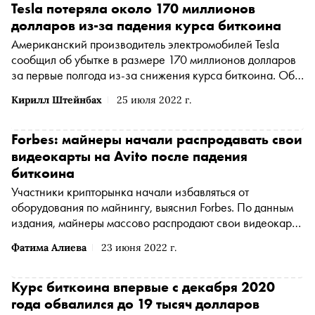
Tesla потеряла около 170 миллионов
долларов из-за падения курса биткоина
Американский производитель электромобилей Tesla
сообщил об убытке в размере 170 миллионов долларов
за первые полгода из-за снижения курса биткоина. Об
этом говорится в финансовом отчете компании за
Кирилл Штейнбах
25 июля 2022 г.
второй квартал этого года для Комиссии по ценным
бумагам и биржам США
Forbes: майнеры начали распродавать свои
видеокарты на Avito после падения
биткоина
Участники крипторынка начали избавляться от
оборудования по майнингу, выяснил Forbes. По данным
издания, майнеры массово распродают свои видеокарты
на Avito
Фатима Алиева
23 июня 2022 г.
Курс биткоина впервые с декабря 2020
года обвалился до 19 тысяч долларов