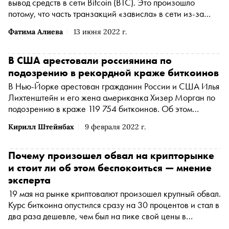
вывод средств в сети Bitcoin (BTC). Это произошло
потому, что часть транзакций «зависла» в сети из-за
низкой комиссии за отправку. Binance пообещала , что
Фатима Алиева
13 июня 2022 г.
вернет функцию, как только система станет более
стабильной, передает РБК
В США арестовали россиянина по
подозрению в рекордной краже биткоинов
В Нью-Йорке арестован гражданин России и США Илья
Лихтенштейн и его жена американка Хизер Морган по
подозрению в краже 119 754 биткоинов. Об этом
сообщается на сайте Минюста США
Кирилл Штейнбах
9 февраля 2022 г.
Почему произошел обвал на крипторынке
и стоит ли об этом беспокоиться — мнение
эксперта
19 мая на рынке криптовалют произошел крупный обвал.
Курс биткоина опустился сразу на 30 процентов и стал в
два раза дешевле, чем был на пике свой цены в
середине апреля, а сайт крупнейшей американской