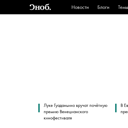
Новости
Блоги
Тем
Стиль
Ви
Луке Гуаданьино вручат почётную
В Е
премию Венецианского
пре
кинофестиваля