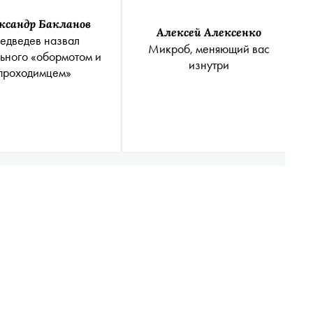
ксандр Бакланов
Алексей Алексенко
едведев назвал
Микроб, меняющий вас
ьного «обормотом и
изнутри
проходимцем»