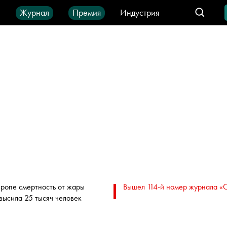
ы
Журнал
Премия
Индустрия
део
Город
IT-продукты
вропе смертность от жары
Вышел 114-й номер журнала «
высила 25 тысяч человек