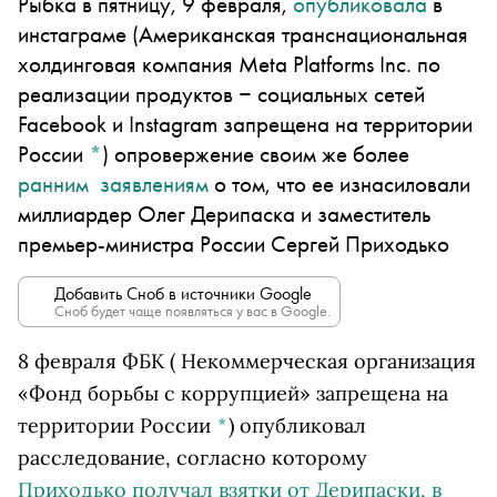
Рыбка в пятницу, 9 февраля,
опубликовала
в
инстаграме
(Американская транснациональная
холдинговая компания Meta Platforms Inc. по
реализации продуктов ‒ социальных сетей
Facebook и Instagram запрещена на территории
России
*
)
опровержение своим же более
ранним
заявлениям
о том, что ее изнасиловали
миллиардер Олег Дерипаска и заместитель
премьер-министра России Сергей Приходько
Добавить Сноб в источники Google
Сноб будет чаще появляться у вас в Google.
8 февраля
ФБК
( Некоммерческая организация
«Фонд борьбы с коррупцией» запрещена на
территории России
*
)
опубликовал
расследование, согласно которому
Приходько получал взятки от Дерипаски, в