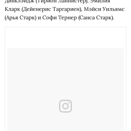
Динклэйдж (Тирион Ланнистер), Эмилия
Кларк (Дейенерис Таргариен), Мэйси Уильямс
(Арья Старк) и Софи Тернер (Санса Старк).