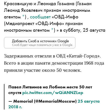
Красовицкую и
Леонида Гозмана
(Гозман
Леонид Яковлевич признан иностранным
агентом
*
)
,
сообщает
«ОВД-Инфо
(Медиапроект «ОВД-Инфо» признан
иностранным агентом
*
)
» в субботу, 25 августа
Добавить Сноб в источники Google
Сноб будет чаще появляться у вас в Google.
Задержанных отвезли в ОВД «Китай-Город».
Всего в акции памяти демонстрации 1968 года
приняли участие около 50 человек.
Павел Литвинов на Лобном месте 50 лет 
спустя 
pic.twitter.com/wQiANNZLep
— Memorial (@MemorialMoscow) 
25 августа 
2018 г.