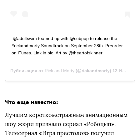
@adultswim teamed up with @subpop to release the 
#rickandmorty Soundtrack on September 28th. Preorder 
on iTunes. Link in bio. Art by @theartofskinner
Публикация от
Rick and Morty
(@rickandmorty)
12 Июл 2018 в 11:42 PDT
Что еще известно:
Лучшим короткометражным анимационным
шоу жюри признало сериал «Робоцып».
Телесериал «Игра престолов» получил