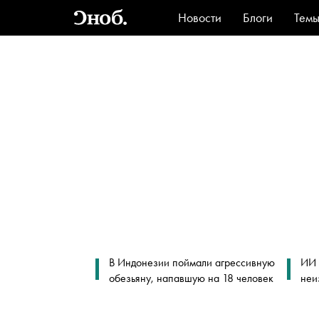
Новости
Блоги
Тем
Стиль
Ви
В Индонезии поймали агрессивную
ИИ 
обезьяну, напавшую на 18 человек
неи