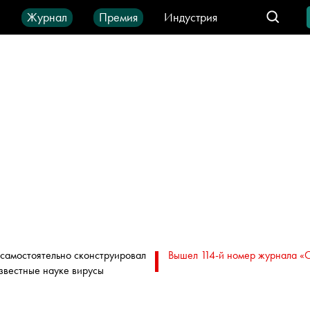
ы
Журнал
Премия
Индустрия
део
Город
IT-продукты
самостоятельно сконструировал
Вышел 114-й номер журнала «
звестные науке вирусы