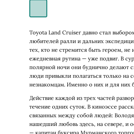
Toyota Land Cruiser давно стал выбор
любителей ралли и дальних экспедици
тех, кто не стремится быть героем, не
ежедневная рутина — уже подвиг. В су
полярной ночи они буднично делают св
люди привыкли полагаться только на с
незнакомцам. Именно о них и для них 
Действие каждой из трех частей разво
течение одних суток. В киноэссе расс
связанных между собой людей: Володя
нашедший любовь здесь, на севере, и 
— капитан буксира Мурманского торгово