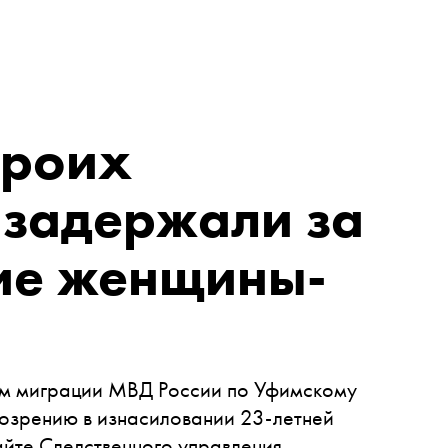
троих
 задержали за
ие женщины-
ам миграции МВД России по Уфимскому
озрению в изнасиловании 23-летней
айте Следственного управления