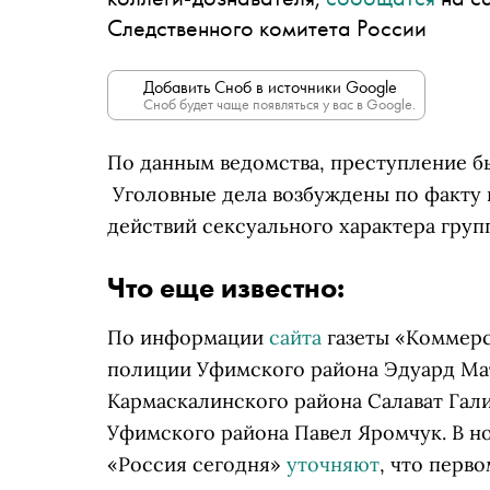
Следственного комитета России
Добавить Сноб в источники Google
Сноб будет чаще появляться у вас в Google.
По данным ведомства, преступление бы
Уголовные дела возбуждены по факту 
действий сексуального характера груп
Что еще известно:
По информации
сайта
газеты «Коммерс
полиции Уфимского района Эдуард Мат
Кармаскалинского района Салават Гали
Уфимского района Павел Яромчук. В н
«Россия сегодня»
уточняют
, что перво