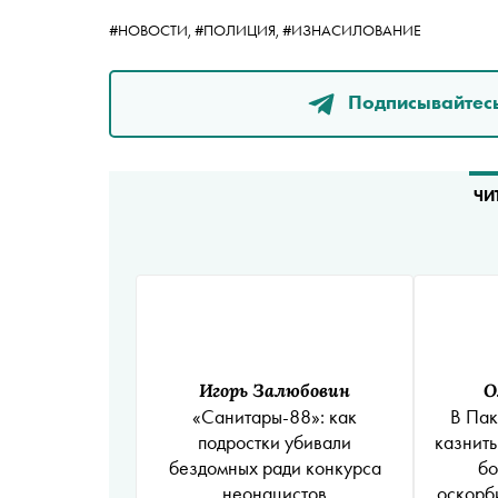
#НОВОСТИ,
#ПОЛИЦИЯ,
#ИЗНАСИЛОВАНИЕ
Подписывайтесь
ЧИ
Игорь Залюбовин
О
«Санитары-88»: как
В Пак
подростки убивали
казнить
бездомных ради конкурса
бо
неонацистов
оскорб