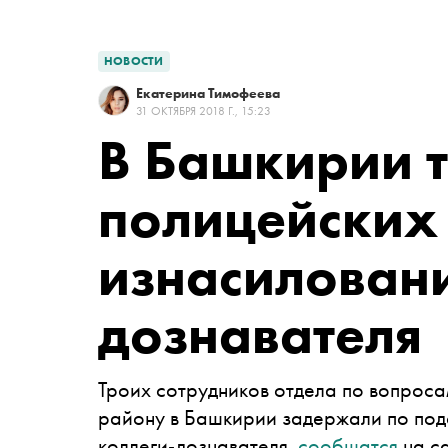
НОВОСТИ
Екатерина Тимофеева
31 ОКТЯБРЯ 2018 Г., 15:23
В Башкирии 
полицейских
изнасилован
дознавателя
Троих сотрудников отдела по вопрос
району в Башкирии задержали по под
коллеги-дознавателя,
сообщатся
на с