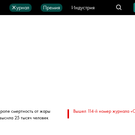
ы
Журнал
Премия
Индустрия
део
Город
IT-продукты
вропе смертность от жары
Вышел 114-й номер журнала «
высила 25 тысяч человек