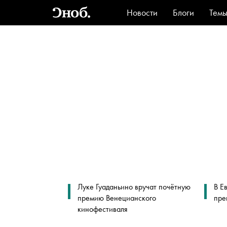
Новости
Блоги
Тем
Стиль
Ви
Луке Гуаданьино вручат почётную
В Е
премию Венецианского
пре
кинофестиваля