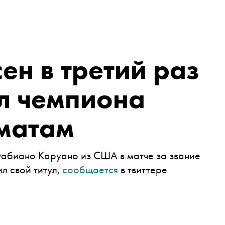
ен в третий раз
л чемпиона
матам
абиано Каруано из США в матче за звание
л свой титул,
сообщается
в твиттере