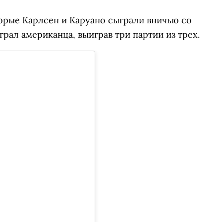
орые Карлсен и Каруано сыграли вничью со
грал американца, выиграв три партии из трех.