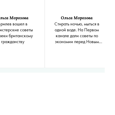
льга Морозова
Ольга Морозова
рилев вошел в
Стирать ночью, мыться в
истерские советы
одной воде. На Первом
реки британскому
канале дали советы по
гражданству
экономии перед Новым
годом