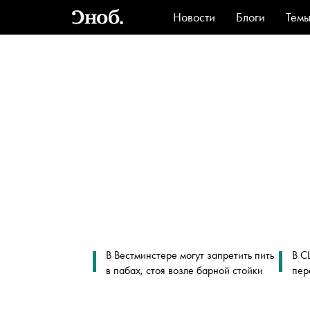
Новости
Блоги
Тем
Стиль
Ви
В Вестминстере могут запретить пить
В С
в пабах, стоя возле барной стойки
пер