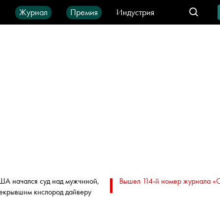
ы
Журнал
Премия
Индустрия
део
Город
IT-продукты
ША начался суд над мужчиной,
Вышел 114-й номер журнала «
екрывшим кислород дайверу