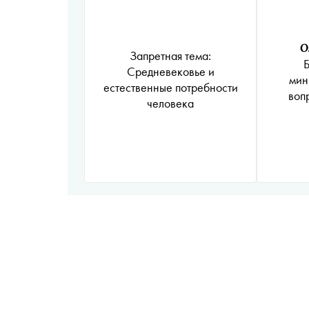
О
Запретная тема:
Б
Средневековье и
мин
естественные потребности
воп
человека