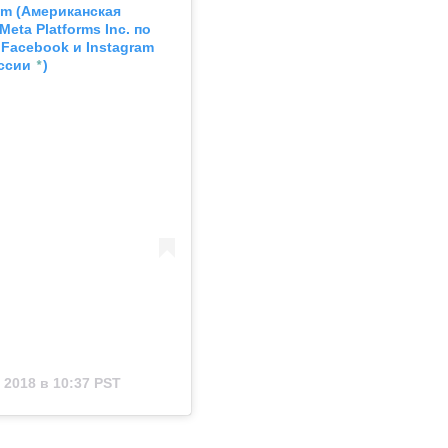
am
 (Американская 
ta Platforms Inc. по 
acebook и Instagram 
*
ссии 
)
 2018 в 10:37 PST