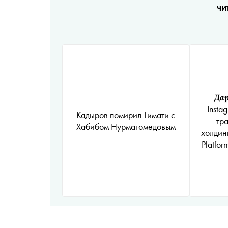
ЧИ
Да
Insta
Кадыров помирил Тимати с
тр
Хабибом Нурмагомедовым
холдин
Platfor
прод
сетей 
запре
Росс
аккаун
публ