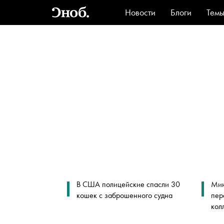
Новости
Блоги
Тем
Стиль
Ви
В США полицейские спасли 30
Мин
кошек с заброшенного судна
пер
кол