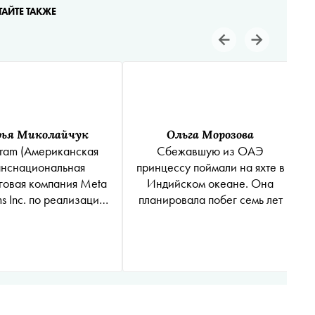
ТАЙТЕ ТАКЖЕ
рья Миколайчук
Ольга Морозова
gram
(Американская
Сбежавшую из ОАЭ
анснациональная
принцессу поймали на яхте в
говая компания Meta
Индийском океане. Она
ms Inc. по реализации
планировала побег семь лет
уктов ‒ социальных
Facebook и Instagram
щена на территории
ии
*
)
разблокировал
т Кадырова. Первую
икацию он посвятил
пистолету