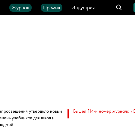
ы
Журнал
Премия
Индустрия
део
Город
IT-продукты
просвещения утвердило новый
Вышел 114-й номер журнала «
ечень учебников для школ и
леджей