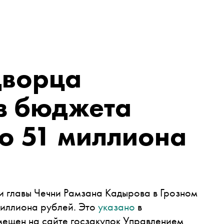
дворца
з бюджета
о 51 миллиона
 главы Чечни Рамзана Кадырова в Грозном
миллиона рублей. Это
указано
в
мещен на сайте госзакупок Управлением