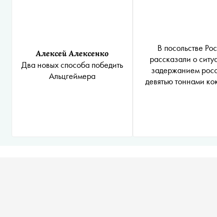
В посольстве Ро
Алексей Алексенко
рассказали о ситу
Два новых способа победить
задержанием росс
Альцгеймера
девятью тоннами ко
Кабо-Верде