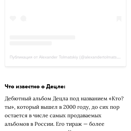
Публикация от Alexander Tolmatskiy (@alexandertolmatskiy)
2 Ф
Что известно о Децле:
Дебютный альбом Децла под названием «
Кто?
ты
», который вышел в 2000 году, до сих пор
остается в числе самых продаваемых
альбомов в России. Его тираж — более