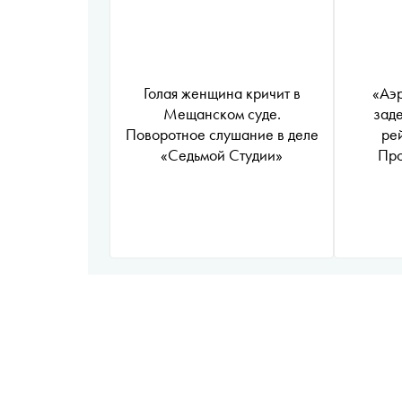
Голая женщина кричит в
«Аэр
Мещанском суде.
зад
Поворотное слушание в деле
ре
«Седьмой Студии»
Про