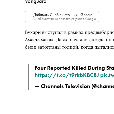
Vanguard
Добавить Сноб в источники Google
Сноб будет чаще появляться у вас в Google.
Бухари выступал в рамках предвыборн
Амасьямака». Давка началась, когда он
были затоптаны толпой, когда пыталис
https://t.co/t9rkbKBC8J
pic.t
— Channels Television (@channe