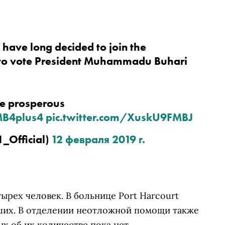
The good people of Rivers State have long decided to join the 
d to vote President Muhammadu Buhari 
e prosperous 
B4plus4
pic.twitter.com/XuskU9FMBJ
Official) 
12 февраля 2019 г.
ырех человек. В больнице Port Harcourt
бших. В отделении неотложной помощи также
х об их количестве пока нет.