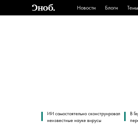
Новости
Блоги
Тем
Стиль
Ви
ИИ самостоятельно сконструировал
В Г
неизвестные науке вирусы
пер