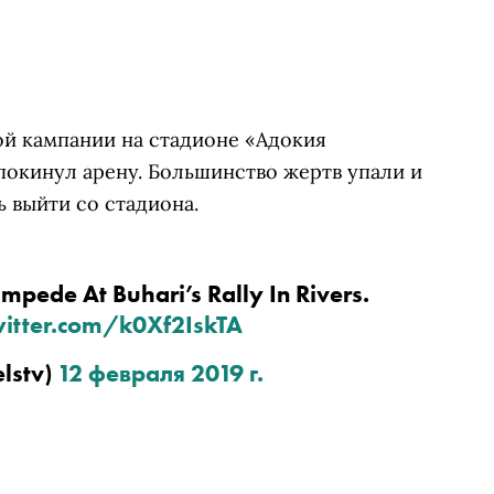
ой кампании на стадионе «Адокия
 покинул арену. Большинство жертв упали и
ь выйти со стадиона.
Four Reported Killed During Stampede At Buhari’s Rally In Rivers. 
witter.com/k0Xf2IskTA
lstv) 
12 февраля 2019 г.