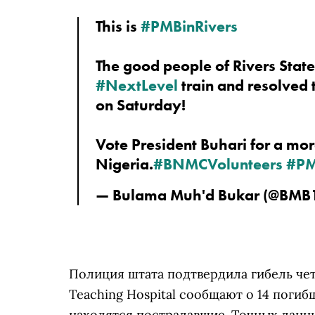
This is 
#PMBinRivers
#NextLevel
 train and resolve
on Saturday!
Vote President Buhari for a mor
Nigeria.
#BNMCVolunteers
#PM
— Bulama Muh'd Bukar (@BMB1_
Полиция штата подтвердила гибель чет
Teaching Hospital сообщают о 14 поги
находятся пострадавшие. Точных данны