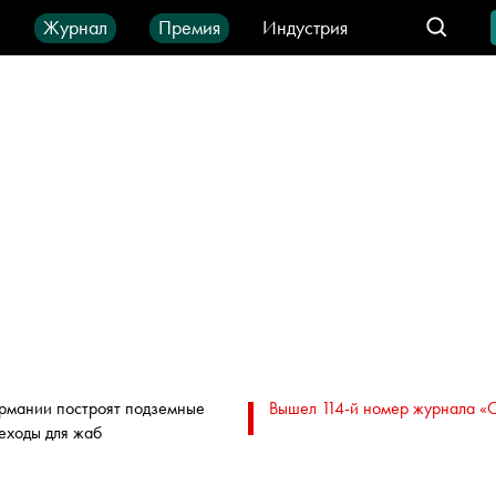
ы
Журнал
Премия
Индустрия
део
Город
IT-продукты
ермании построят подземные
Вышел 114-й номер журнала «
еходы для жаб